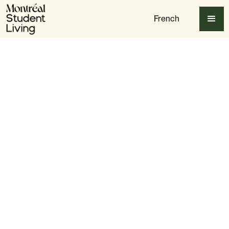
French
Apply Now
Avantages
Trouvez des amis pour la vie
Slide 2 of 7.
Faites-vous des amis en quelques heures, pas en
quelques semaines