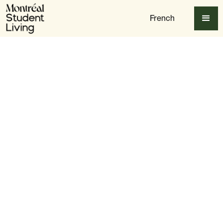
French
Apply Now
Avantages
Trouvez des amis pour la vie
Slide 2 of 6.
Faites-vous des amis en quelques heures, pas en
quelques semaines