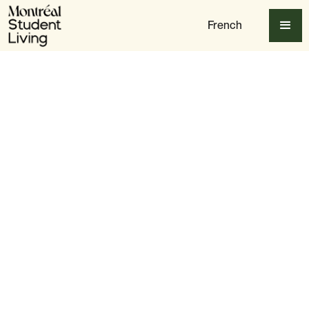
French
Apply Now
Avantages
Trouvez des amis pour la vie
Slide 2 of 4.
Faites-vous des amis en quelques heures, pas en
quelques semaines